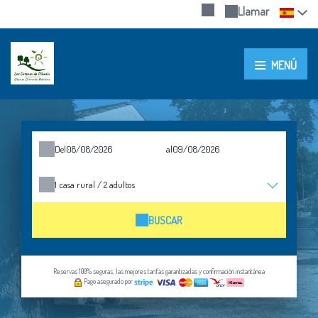
Llamar
MENÚ
Del
al
1
casa rural /
2
adultos
BUSCAR
Reservas 100% seguras, las mejores tarifas garantizadas y confirmación instantánea
Pago asegurado por