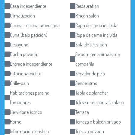
Casa independiente
Restauration
Climatización
Rincón salón
Cocina - cocina americana
Ropa de cama incluida
Cuna (bajo petición)
Ropa de cama incluida
Desayuno
Sala de televisión
Ducha privada
Se admiten animales de
Entrada independiente
compañía
Estacionamiento
Secador de pelo
Grille-pain
Senderismo
Habitaciones para no
Tabla de planchar
fumadores
Televisor de pantalla plana
Hervidor eléctrico
Terraza
Horno
Terraza o balcón privado
Información turística
Terraza privada