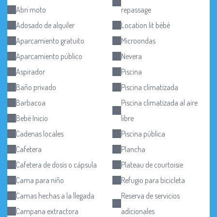
Abri moto
repassage
Adosado de alquiler
Location lit bébé
Aparcamiento gratuito
Microondas
Aparcamiento público
Nevera
Aspirador
Piscina
Baño privado
Piscina climatizada
Barbacoa
Piscina climatizada al aire
Bebé Inicio
libre
Cadenas locales
Piscina pública
Cafetera
Plancha
Cafetera de dosis o cápsula
Plateau de courtoisie
Cama para niño
Refugio para bicicleta
Camas hechas a la llegada
Reserva de servicios
Campana extractora
adicionales