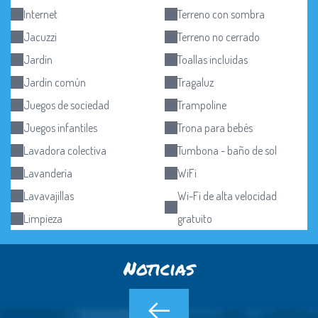
Internet
Terreno con sombra
Jacuzzi
Terreno no cerrado
Jardín
Toallas incluidas
Jardín común
Tragaluz
Juegos de sociedad
Trampoline
Juegos infantiles
Trona para bebés
Lavadora colectiva
Tumbona - baño de sol
Lavandería
WiFi
Lavavajillas
Wi-Fi de alta velocidad
Limpieza
gratuito
Noticias