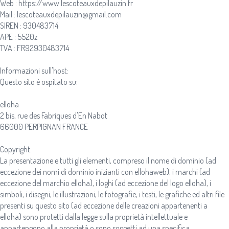
Web : https://www.lescoteauxdepilauzin.fr
Mail : lescoteauxdepilauzin@gmail.com
SIREN : 930483714
APE : 5520z
TVA : FR92930483714
Informazioni sull'host:
Questo sito è ospitato su:
elloha
2 bis, rue des Fabriques d'En Nabot
66000 PERPIGNAN FRANCE
Copyright:
La presentazione e tutti gli elementi, compreso il nome di dominio (ad
eccezione dei nomi di dominio inizianti con ellohaweb), i marchi (ad
eccezione del marchio elloha), i loghi (ad eccezione del logo elloha), i
simboli, i disegni, le illustrazioni, le fotografie, i testi, le grafiche ed altri file
presenti su questo sito (ad eccezione delle creazioni appartenenti a
elloha) sono protetti dalla legge sulla proprietà intellettuale e
appartengono alla proprietà o sono soggetti ad una specifica