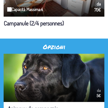
da
Capacità Massima:4
70€
Campanule (2/4 personnes)
Opzioni
da
5€