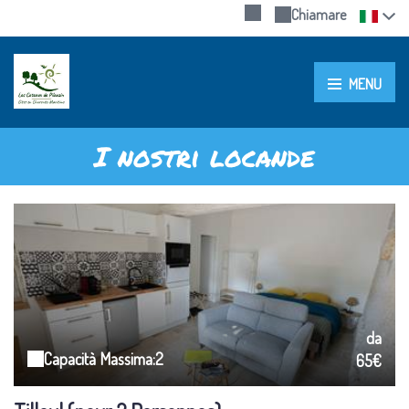
Chiamare
MENU
I nostri locande
da
Capacità Massima:2
65€